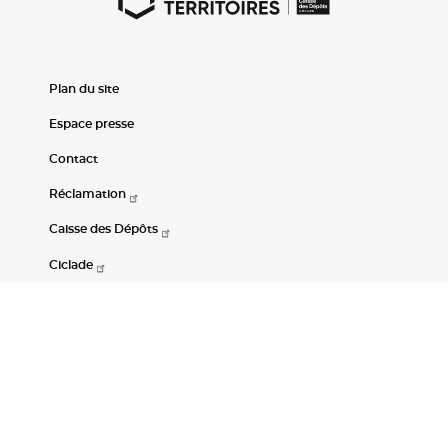
Plan du site
Espace presse
Contact
Réclamation
Caisse des Dépôts
Ciclade
CDC-Net
Consignations
Portail Open Data CDC
Restez connectés