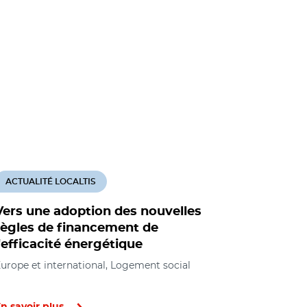
ACTUALITÉ LOCALTIS
ACTUALITÉ
Vers une adoption des nouvelles
Efficacit
règles de financement de
à trouver
l'efficacité énergétique
motiverai
réticente
urope et international, Logement social
Europe et i
économique