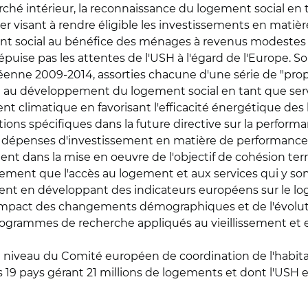
arché intérieur, la reconnaissance du logement social en t
der visant à rendre éligible les investissements en mati
nt social au bénéfice des ménages à revenus modestes et
'épuise pas les attentes de l'USH à l'égard de l'Europe.
éenne 2009-2014, assorties chacune d'une série de "propo
 au développement du logement social en tant que service
nt climatique en favorisant l'efficacité énergétique des
ions spécifiques dans la future directive sur la perform
des dépenses d'investissement en matière de performanc
ment dans la mise en oeuvre de l'objectif de cohésion ter
ent que l'accès au logement et aux services qui y sont l
nt en développant des indicateurs européens sur le log
 l'impact des changements démographiques et de l'évolu
grammes de recherche appliqués au vieillissement et e
 niveau du Comité européen de coordination de l'habitat
s 19 pays gérant 21 millions de logements et dont l'USH