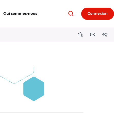
Qui sommes-nous
Connexion
Rechercher
Directions région
Contact
Acces