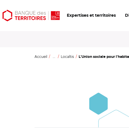
Aller
Aller
Ouvrir
Expertises et territoires
D
au
au
les
contenu
menu
outils
principal
principal
d'accessibilité
Accueil
...
Localtis
L'Union sociale pour l'habita