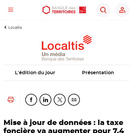
Menu
Aller
Aller
Ouvrir
Rechercher
au
au
les
contenu
menu
outils
Localtis
principal
principal
d'accessibilité
L'édition du jour
Présentation
Lancer l'impression
Partager cette page sur Facebook
Partager cette page sur Linkedin
Partager cette page sur Twitter
Partager cette page sur Co
Mise à jour de données : la taxe
foncière va augmenter pour 7,4