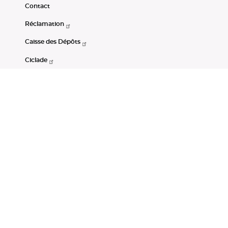
Contact
Réclamation
Caisse des Dépôts
Ciclade
CDC-Net
Consignations
Portail Open Data CDC
Restez connectés
LinkedIn
Youtube
Instagram
RSS
Mentions légales
CGU
Données personnelles