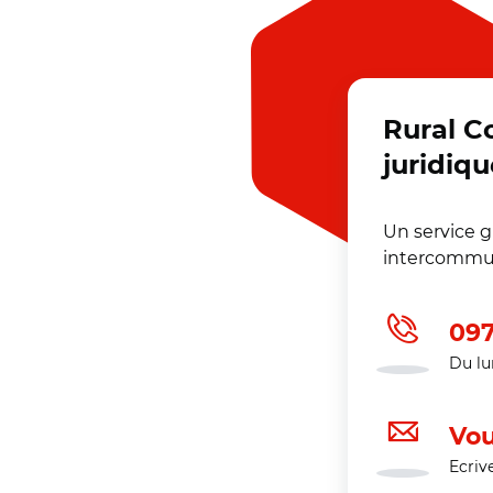
Rural C
juridiqu
Un service 
intercommun
097
Du lu
Vou
Ecriv