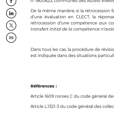
n°1800623, communes des Autels-Villevil
Partager cette page sur Facebook
De la même manière, si la rétrocession fai
Partager cette page sur Linkedin
d’une évaluation en CLECT, la réponse
rétrocession d’une compétence aux com
Partager cette page sur Twitter
transfert initial de la compétence n’avait
Partager cette page sur Courriel
Dans tous les cas, la procédure de révisi
est indiquée dans des situations particuli
Références :
Article 1609 nonies C du code général d
Article L.1321-3 du code général des collect