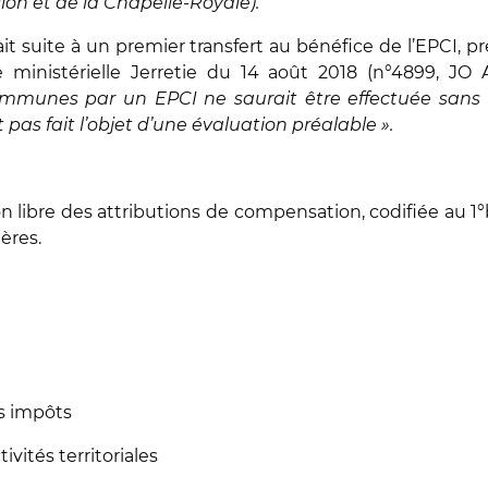
lon et de la Chapelle-Royale).
t suite à un premier transfert au bénéfice de l’EPCI, prem
 ministérielle Jerretie du 14 août 2018 (n°4899, JO
munes par un EPCI ne saurait être effectuée sans c
 pas fait l’objet d’une évaluation préalable ».
on libre des attributions de compensation, codifiée au 1°b
ères.
es impôts
ivités territoriales