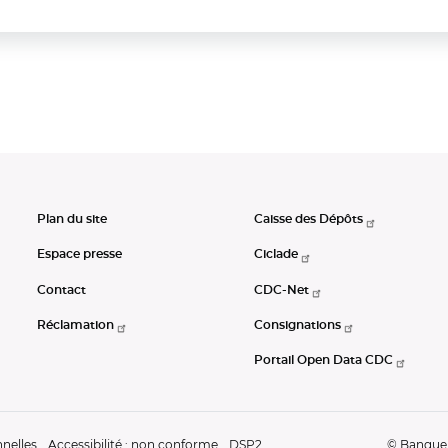
Plan du site
Caisse des Dépôts
Espace presse
Ciclade
Contact
CDC-Net
Réclamation
Consignations
Portail Open Data CDC
nelles
Accessibilité : non conforme
DSP2
© Banque d