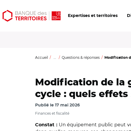
Aller
Aller
Ouvrir
Expertises et territoires
D
au
au
les
contenu
menu
outils
principal
principal
d'accessibilité
Accueil
...
Questions & réponses
Modification d
Modification de la
cycle : quels effet
Publié le
17 mai 2026
Finances et fiscalité
Un équipement public peut voir
Constat :