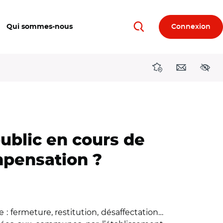
Qui sommes-nous
Connexion
Rechercher
Directions région
Contact
Acces
ublic en cours de
ompensation ?
: fermeture, restitution, désaffectation…