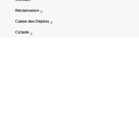
Réclamation
Caisse des Dépôts
Ciclade
CDC-Net
Consignations
Portail Open Data CDC
Restez connectés
LinkedIn
Youtube
Instagram
RSS
Mentions légales
CGU
Données personnelles
Accessibilité : non conforme
DSP2