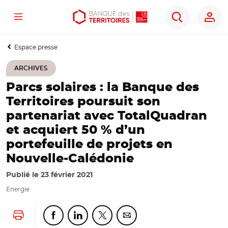
Menu
Aller
Aller
Ouvrir
Rechercher
au
au
les
contenu
menu
outils
Espace presse
principal
principal
d'accessibilité
ARCHIVES
Parcs solaires : la Banque des
Territoires poursuit son
partenariat avec TotalQuadran
et acquiert 50 % d’un
portefeuille de projets en
Nouvelle-Calédonie
Publié le
23 février 2021
Energie
Lancer l'impression
Partager cette page sur Facebook
Partager cette page sur Linkedin
Partager cette page sur Twitter
Partager cette page sur Co