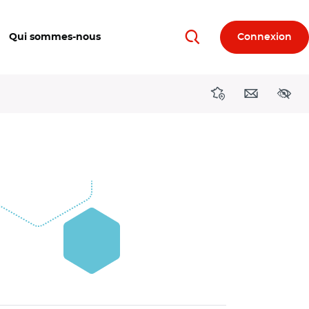
Qui sommes-nous
Connexion
Rechercher
Directions région
Contact
Acces