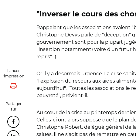
"Inverser le cours des cho
Rappelant que les associations avaient "b
Christophe Devys parle de "déception" qua
gouvernement sont pour la plupart jugées
l'insertion notamment) voire d'un futur h
repris"…).
Lancer
Or il y a désormais urgence. La crise san
l'impression
"l'explosion du recours aux aides alimen
aujourd'hui". "Toutes les associations le 
Lancer l'impression
pauvreté", prévient-il.
Partager
sur
Au cœur de la crise au printemps dernier, 
Celles-ci ont alors supposé que le plan de
Partager cette page sur Facebook
Christophe Robert, délégué général de la 
salués. Il ne s'agit pas de remettre en ca