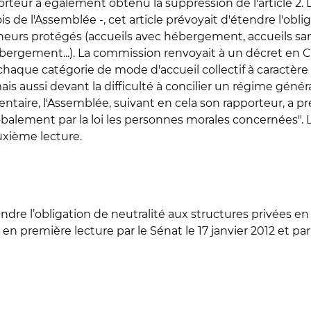
rteur a également obtenu la suppression de l'article 2. 
s de l'Assemblée -, cet article prévoyait d'étendre l'obl
mineurs protégés (accueils avec hébergement, accueils 
ergement...). La commission renvoyait à un décret en Co
 chaque catégorie de mode d'accueil collectif à caractère 
ais aussi devant la difficulté à concilier un régime généra
ntaire, l'Assemblée, suivant en cela son rapporteur, a pr
lobalement par la loi les personnes morales concernées".
uxième lecture.
endre l’obligation de neutralité aux structures privées en
 en première lecture par le Sénat le 17 janvier 2012 et par