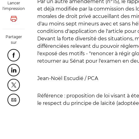
Par un autre amendement (n°15), le rappo
Lancer
et déjà modifiée par la commission des loi
l'impression
morales de droit privé accueillant des 
Lancer l'impression
d'au moins sept mineurs avec et sans héb
conditions d'application de l'article pour
Partager
Devant la forte diversité des situations, m
sur
différenciées relevant du pouvoir régleme
l'exposé des motifs - "renoncer à régir g
Partager cette page sur Facebook
retourner au Sénat pour l'examen en de
Partager cette page sur Linkedin
Jean-Noël Escudié / PCA
Partager cette page sur Twitter
Référence :
proposition de loi visant à ét
Partager cette page sur Courriel
le respect du principe de laïcité (adoptée