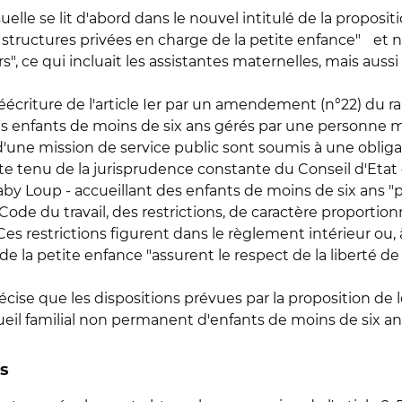
le se lit d'abord dans le nouvel intitulé de la propositio
x structures privées en charge de la petite enfance" et 
s", ce qui incluait les assistantes maternelles, mais aus
éécriture de l'article Ier par un amendement (n°22) du rap
es enfants de moins de six ans gérés par une personne m
'une mission de service public sont soumis à une obligat
 tenu de la jurisprudence constante du Conseil d'Etat e
aby Loup - accueillant des enfants de moins de six ans "
 Code du travail, des restrictions, de caractère proportionn
Ces restrictions figurent dans le règlement intérieur ou,
 de la petite enfance "assurent le respect de la liberté d
écise que les dispositions prévues par la proposition de 
ueil familial non permanent d'enfants de moins de six an
es