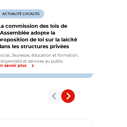
ACTUALITÉ LOCALTIS
ACTUALITÉ
La commission des lois de
Signes re
l'Assemblée adopte la
propositi
proposition de loi sur la laïcité
durcir le 
dans les structures privées
scolaires
ocial, Jeunesse, éducation et formation,
Jeunesse, éd
itoyenneté et services au public
n savoir plus
En savoir pl