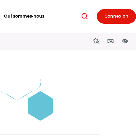
Qui sommes-nous
Connexion
Rechercher
Directions région
Contact
Acces