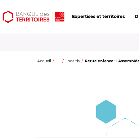
Aller
Aller
Ouvrir
Expertises et territoires
D
au
au
les
contenu
menu
outils
principal
principal
d'accessibilité
Accueil
...
Localtis
Petite enfance : l'Assemblée