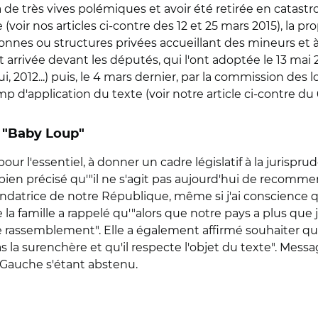
à de très vives polémiques et avoir été retirée en catast
oir nos articles ci-contre des 12 et 25 mars 2015), la pro
sonnes ou structures privées accueillant des mineurs et à 
nt arrivée devant les députés, qui l'ont adoptée le 13 mai 
(oui, 2012...) puis, le 4 mars dernier, par la commission des 
p d'application du texte (voir notre article ci-contre du 
ce "Baby Loup"
our l'essentiel, à donner un cadre législatif à la jurispr
 bien précisé qu'"il ne s'agit pas aujourd'hui de recomm
fondatrice de notre République, même si j'ai conscience 
la famille a rappelé qu'"alors que notre pays a plus que ja
rassemblement". Elle a également affirmé souhaiter que "
as la surenchère et qu'il respecte l'objet du texte". Mes
 Gauche s'étant abstenu.