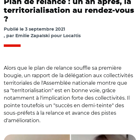
Plan de relance : un an après, la
territorialisation au rendez-vous
?
Publié le
3 septembre 2021
par
Emilie Zapalski pour Localtis
Alors que le plan de relance souffle sa première
bougie, un rapport de la délégation aux collectivités
territoriales de l'Assemblée nationale montre que
sa "territorialisation" est en bonne voie, grâce
notamment à l'implication forte des collectivités. Il
pointe toutefois un "succès en demi-teinte" des
sous-préfets à la relance et avance des pistes
d'amélioration.
© Capture vidéo Assemblée nationale/ Catherine
Kamowski et Véronique Louwagie le 7 juillet