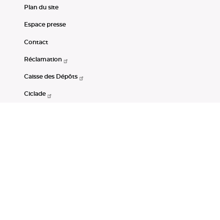
Plan du site
Espace presse
Contact
Réclamation
Caisse des Dépôts
Ciclade
CDC-Net
Consignations
Portail Open Data CDC
Restez connectés
LinkedIn
Youtube
Instagram
RSS