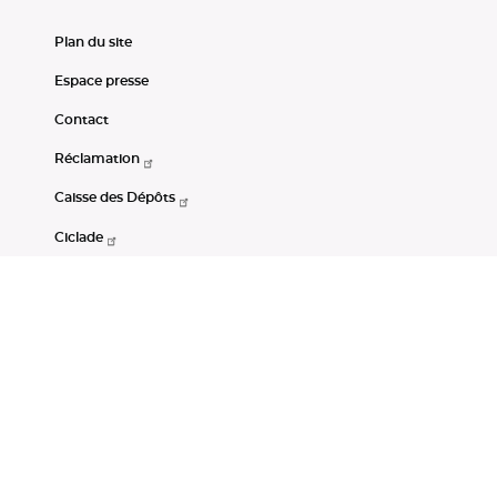
Plan du site
Espace presse
Contact
Réclamation
Caisse des Dépôts
Ciclade
CDC-Net
Consignations
Portail Open Data CDC
Restez connectés
LinkedIn
Youtube
Instagram
RSS