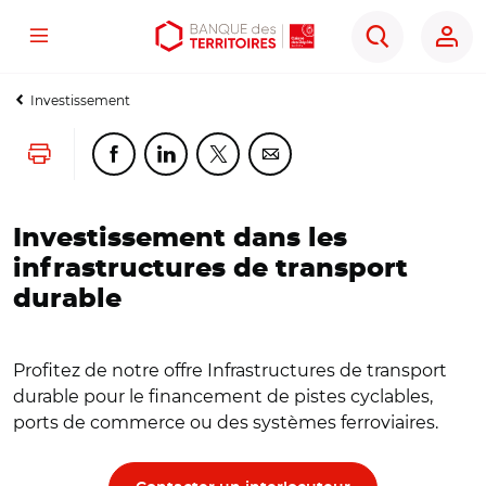
Menu
Aller
Aller
Ouvrir
Rechercher
au
au
les
contenu
menu
outils
Investissement
principal
principal
d'accessibilité
Lancer l'impression
Partager cette page sur Facebook
Partager cette page sur Linkedin
Partager cette page sur Twitter
Partager cette page sur Co
Investissement dans les
infrastructures de transport
durable
Profitez de notre offre Infrastructures de transport
durable pour le financement de pistes cyclables,
ports de commerce ou des systèmes ferroviaires.