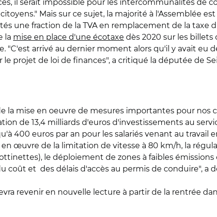
s, il serait impossible pour les intercommunalités de con
toyens." Mais sur ce sujet, la majorité à l'Assemblée es
tés une fraction de la TVA en remplacement de la taxe d'
e la
mise en place d'une écotaxe
dès 2020 sur les billets 
ite. "C'est arrivé au dernier moment alors qu'il y avait e
 le projet de loi de finances", a critiqué la députée de S
arde la mise en oeuvre de mesures importantes pour nos 
mation de 13,4 milliards d'euros d'investissements au ser
u'à 400 euros par an pour les salariés venant au travail e
e en œuvre de la limitation de vitesse à 80 km/h, la régul
ttinettes), le déploiement de zones à faibles émissions 
on du coût et des délais d'accès au permis de conduire",
devra revenir en nouvelle lecture à partir de la rentrée 