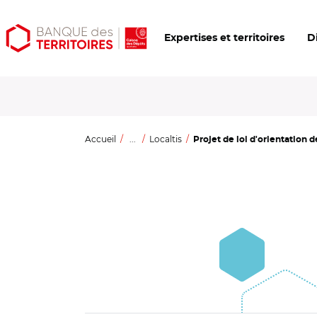
Aller
Aller
Ouvrir
Expertises et territoires
D
au
au
les
contenu
menu
outils
principal
principal
d'accessibilité
Accueil
...
Localtis
Projet de loi d'orientation d