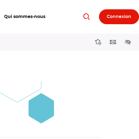
Qui sommes-nous
Connexion
Rechercher
Directions région
Contact
Acces