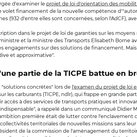
rgée d'examiner le
projet de loi d'orientation des mobili
e volet financement de la nouvelle compétence d'"autorit
(932 d'entre elles sont concernées, selon l'AdCF), av
iption dans le projet de loi de garanties sur les moyens 
ministre et la ministre des Transports Elisabeth Borne 
 engagements sur des solutions de financement. Mais l
ive et approximative".
'une partie de la TICPE battue en b
 "solutions concrètes" lors de
l'examen du projet de loi 
ur les carburants (TICPE, ndlr), qui frappe en grande parti
oir accès à des services de transports pratiques et innovan
indispensable", a rappelé dans un communiqué Didier Man
mbition première était de lutter contre l'enclavement des 
llectivités territoriales de nouvelles missions sans leu
résident de la commission de l'aménagement du territo