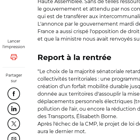
Haute Assemblée. Sans de telles ressource
le gouvernement et attendu par nos conci
qui est de transférer aux intercommunali
L'annonce par le gouvernement mardi d
France a aussi crispé l'opposition de dro
et que la ministre nous avait renvoyés sur
Lancer
l'impression
Report à la rentrée
Lancer l'impression
"Le choix de la majorité sénatoriale ret
Partager
collectivités territoriales : une program
sur
création d'un forfait mobilité durable jusq
donnée aux territoires d'assouplir la mis
Partager cette page sur Facebook
déplacements personnels électriques (tro
pollution de l'air, ou encore la réducti
Partager cette page sur Linkedin
des Transports, Élisabeth Borne.
Après l'échec de la CMP, le projet de loi 
Partager cette page sur Twitter
aura le dernier mot.