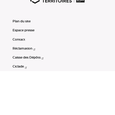
Plan du site
Espace presse
Contact
Réclamation
Caisse des Dépôts
Ciclade
CDC-Net
Consignations
Portail Open Data CDC
Restez connectés