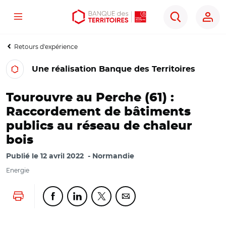
Menu
Aller
Aller
Ouvrir
Rechercher
au
au
les
contenu
menu
outils
Retours d'expérience
principal
principal
d'accessibilité
Une réalisation Banque des Territoires
Tourouvre au Perche (61) :
Raccordement de bâtiments
publics au réseau de chaleur
bois
Publié le
12 avril 2022
Normandie
Energie
Lancer l'impression
Partager cette page sur Facebook
Partager cette page sur Linkedin
Partager cette page sur Twitter
Partager cette page sur Co