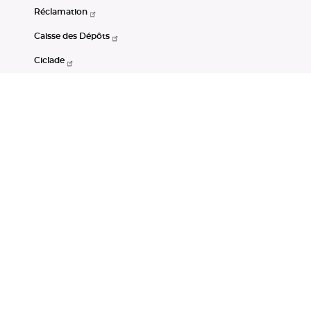
Réclamation
Caisse des Dépôts
Ciclade
CDC-Net
Consignations
Portail Open Data CDC
Restez connectés
LinkedIn
Youtube
Instagram
RSS
Mentions légales
CGU
Données personnelles
Accessibilité : non conforme
DSP2
Instruments financiers
Gestion des cookies