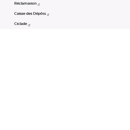
Réclamation
Caisse des Dépôts
Ciclade
CDC-Net
Consignations
Portail Open Data CDC
Restez connectés
LinkedIn
Youtube
Instagram
RSS
Mentions légales
CGU
Données personnelles
Accessibilité : non conforme
DSP2
Instruments financiers
Gestion des cookies