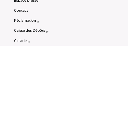
Espace presse
Contact
Réclamation
Caisse des Dépôts
Ciclade
CDC-Net
Consignations
Portail Open Data CDC
Restez connectés
LinkedIn
Youtube
Instagram
RSS