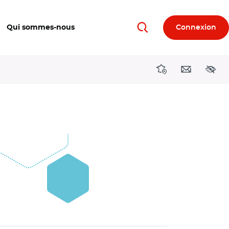
Qui sommes-nous
Connexion
Rechercher
Directions région
Contact
Acces