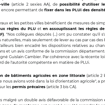
(article 2 sexies AA), de
-ville
possibilité d'utiliser
 ou encore permettant de
fixer dans les PLUi des densi
ruraux et les petites villes bénéficient de mesures de simp
et
 aux règles du PLU
en assouplissant les règles d
. "Nos collègues députés (…) ont pu constater qu'il s
AF)
es naturelles, mais seulement de lever au cas par cas des 
'ailleurs bien encadré les dispositions relatives au c
ans et un avis conforme de la commission départementa
uligné Guislain Cambier. Par cohérence avec la récente 
rd de l'autorité compétente en matière de PLUi.
(article 2
on de bâtiments agricoles en zone littorale
 nous avions voté dans la loi d'orientation agricole", a 
sur les
(article 3 bis CA).
permis précaires
its malgré un double avis défavorable de la commission 