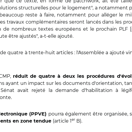
r que ce texte, en forme de patchwork, ait été taill
lutions structurelles pour le logement", a notamment p
eaucoup reste à faire, notamment pour alléger le mille
Des travaux complémentaires seront lancés dans les pro
ion de nombreux textes européens et le prochain PLF [p
 être ajustés", a-t-elle ajouté.
de quatre à trente-huit articles : l'Assemblée a ajouté vin
 CMP,
réduit de quatre à deux les procédures d'év
ons ayant un impact sur les documents d'orientation, ta
 Sénat avait rejeté la demande d'habilitation à lég
fonte.
pourra également être organisée, s
électronique (PPVE)
er
(article 1
B).
ements en zone tendue