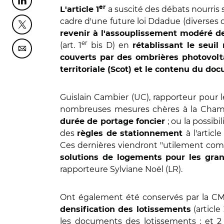
Partager cette page sur Linkedin
er
a suscité des débats nourris
L'article 1
cadre d'une future loi Ddadue (diverses d
Partager cette page sur Twitter
revenir à l'assouplissement modéré de 
er
(art. 1
bis D) en
rétablissant le seui
Partager cette page sur Courriel
couverts par des ombrières photovol
territoriale (Scot) et le contenu du d
Guislain Cambier (UC), rapporteur pour 
nombreuses mesures chères à la Ch
; ou la possibi
durée de portage foncier
des
à
l'articl
règles de stationnement
Ces dernières viendront "utilement com
solutions de logements pour les grand
rapporteure Sylviane Noël (LR).
Ont également été conservés par la CMP
(articl
densification des lotissements
les documents des lotissements ; et 2 