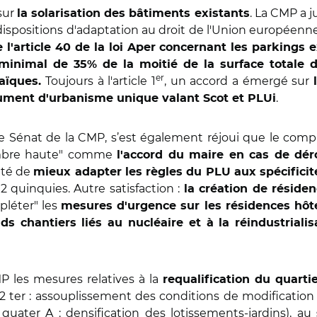
 sur
. La CMP a j
la solarisation des bâtiments existants
ispositions d'adaptation au droit de l'Union européenne)
l'article 40 de la loi Aper concernant les parkings e
l minimal de 35% de la moitié de la surface totale
er
Toujours à l'article 1
, un accord a émergé sur
taïques.
.
ocument d'urbanisme unique valant Scot et PLUi
le Sénat de la CMP, s’est également réjoui que le comp
ambre haute" comme
l'accord du maire en cas de dé
lité de
mieux adapter les règles du PLU aux spécificité
e 2 quinquies. Autre satisfaction :
la création de réside
pléter" les
mesures d'urgence sur les résidences hôte
s chantiers liés au nucléaire et à la réindustrialis
 les mesures relatives à la
requalification du quart
e 2 ter : assouplissement des conditions de modificati
quater A : densification des lotissements-jardins), au