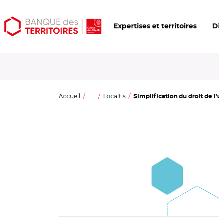
Aller
Aller
Ouvrir
Expertises et territoires
D
au
au
les
contenu
menu
outils
principal
principal
d'accessibilité
Accueil
...
Localtis
Simplification du droit de l’u