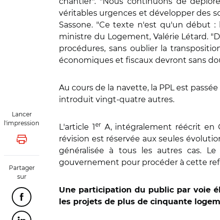
chantier". "Nous continuons de déplore
véritables urgences et développer des so
Sassone. "Ce texte n'est qu'un début : b
ministre du Logement, Valérie Létard. "
procédures, sans oublier la transposit
économiques et fiscaux devront sans doute
Au cours de la navette, la PPL est passée 
introduit vingt-quatre autres.
Lancer
l'impression
er
L'article 1
A, intégralement réécrit en
révision est réservée aux seules évoluti
Lancer l'impression
généralisée à tous les autres cas. Le
gouvernement pour procéder à cette re
Partager
sur
Une participation du public par voie 
Partager cette page sur Facebook
les projets de plus de cinquante log