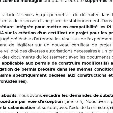
ont quant à eux été
en
 en zone de montagne
supprimés
 l'article 2 sexies A, qui permettait de délimiter dans
 tenus de disposer d'une place de stationnement. Dans 
cédure intégrée pour mettre en compatibilité les PL
 BA
sur la création d'un certificat de projet pour les p
jugé préférable d’attendre les résultats de l'expérimenta
avant de légiférer sur un nouveau certificat de proj
de validité des diverses autorisations nécessaires à un p
ce des documents du lotissement avec les documents d'u
e applicable aux permis de construire modificatifs) 
gation de permis précaire dans les mêmes condition
nisme spécifiquement dédiées aux constructions 
.
ronucléaires)
, nous avons
 abusifs
encadré les demandes de substitu
[article 4]. Nous avons
rocédure par voie d’exception
et surtout, avec l'aide de la ministre,
re la cabanisation
r