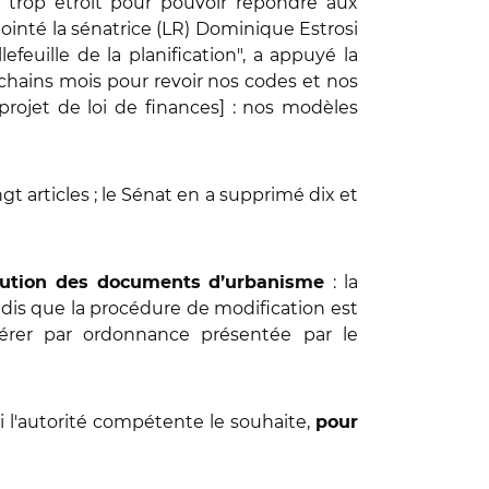
é trop étroit pour pouvoir répondre aux
ointé la sénatrice (LR) Dominique Estrosi
feuille de la planification", a appuyé la
chains mois pour revoir nos codes et nos
rojet de loi de finances] : nos modèles
gt articles ; le Sénat en a supprimé dix et
: la
olution des documents d’urbanisme
ndis que la procédure de modification est
iférer par ordonnance présentée par le
i l'autorité compétente le souhaite,
pour