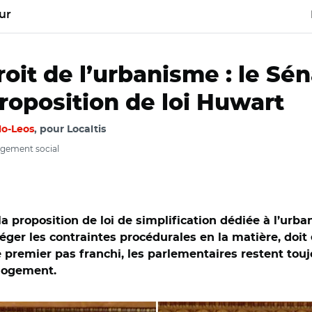
ur
roit de l’urbanisme : le Sé
roposition de loi Huwart
lo-Leos
, pour Localtis
ogement social
, la proposition de loi de simplification dédiée à l’ur
éger les contraintes procédurales en la matière, doit
premier pas franchi, les parlementaires restent toujo
 logement.
at/ Guislain Cambier et Valérie Létard au Sénat le 9 juillet