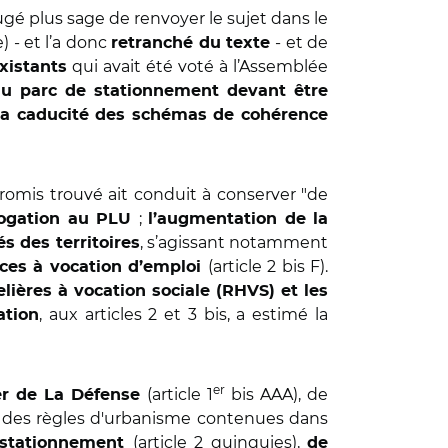
ugé plus sage de renvoyer le sujet dans le
 - et l’a donc
- et de
retranché du texte
qui avait été voté à l’Assemblée
xistants
 du parc de stationnement devant être
la caducité des schémas de cohérence
romis trouvé ait conduit à conserver "de
;
rogation au PLU
l’augmentation de la
, s’agissant notamment
s des territoires
(article 2 bis F).
nces à vocation d’emploi
lières à vocation sociale (RHVS) et les
, aux articles 2 et 3 bis, a estimé la
ation
er
(article 1
bis AAA), de
ier de La Défense
on des règles d'urbanisme contenues dans
(article 2 quinquies),
stationnement
de