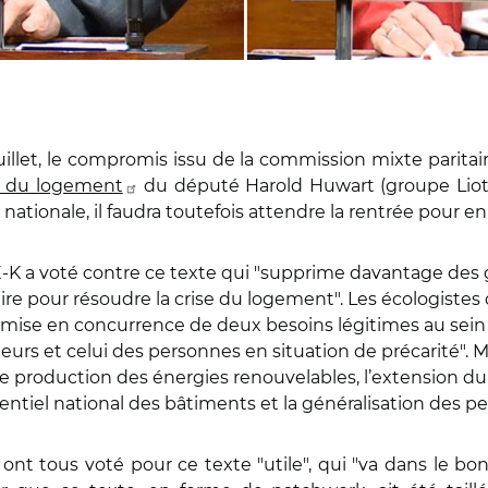
uillet, le compromis issu de la commission mixte paritai
et du logement
du député Harold Huwart (groupe Liot). 
nationale, il faudra toutefois attendre la rentrée pour en 
-K a voté contre ce texte qui "supprime davantage des
ire pour résoudre la crise du logement". Les écologistes
la mise en concurrence de deux besoins légitimes au sein
leurs et celui des personnes en situation de précarité". M
 de production des énergies renouvelables, l’extension d
férentiel national des bâtiments et la généralisation des p
t tous voté pour ce texte "utile", qui "va dans le bon