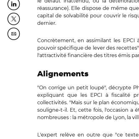
le défaut inattendu, ou la détériorati
Partager cette page sur Linkedin
réassurance). Elle dispose de même que l
capital de solvabilité pour couvrir le ri
Partager cette page sur Twitter
dernier.
Partager cette page sur Courriel
Concrètement, en assimilant les EPCI à f
pouvoir spécifique de lever des recettes"
l'attractivité financière des titres émis p
Alignements
"On corrige un petit loupé", décrypte Ph
expliquant que les EPCI à fiscalité
collectivités. "Mais sur le plan économiq
souligne-t-il. Et, cette fois, l'occasion 
nombreuses : la métropole de Lyon, la vill
L'expert relève en outre que "ce text