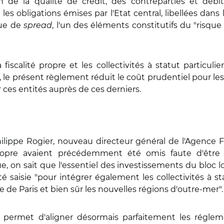
on de la qualité de crédit, des contreparties et débi
es obligations émises par l'Etat central, libellées dans
sque de
spread
, l'un des éléments constitutifs du "risque 
iscalité propre et les collectivités à statut particuli
, le présent règlement réduit le coût prudentiel pour les 
ar ces entités auprès de ces derniers.
ilippe Rogier, nouveau directeur général de l'Agence Fr
 propre avaient précédemment été omis faute d'êtr
ue, on sait que l'essentiel des investissements du bloc l
a été saisie "pour intégrer également les collectivités à s
e de Paris et bien sûr les nouvelles régions d'outre-mer".
e permet d'aligner désormais parfaitement les régle