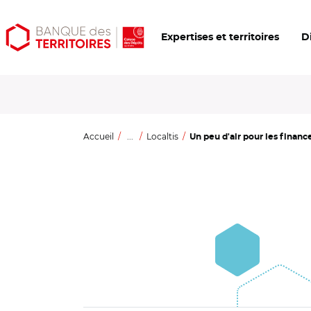
Aller
Aller
Ouvrir
Expertises et territoires
D
au
au
les
contenu
menu
outils
principal
principal
d'accessibilité
Accueil
...
Localtis
Un peu d'air pour les financ