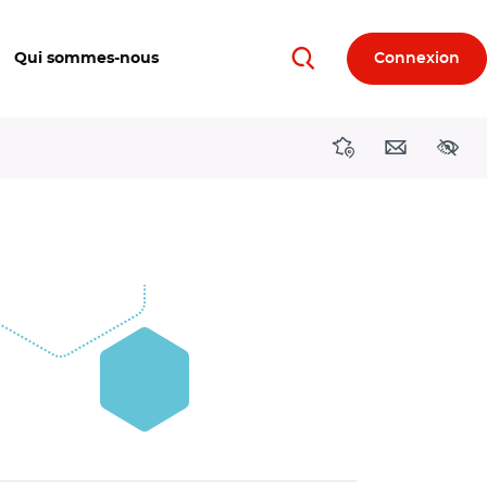
Qui sommes-nous
Connexion
Rechercher
Directions région
Contact
Acces