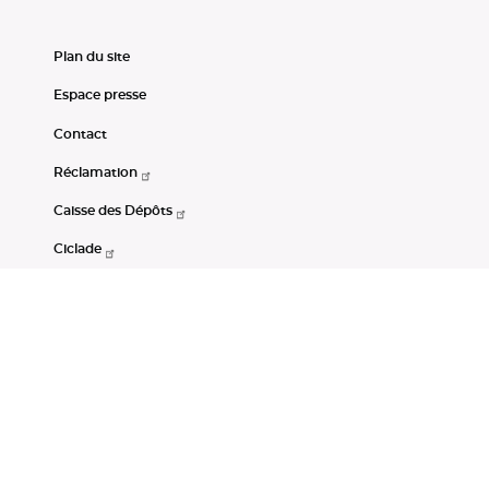
Plan du site
Espace presse
Contact
Réclamation
Caisse des Dépôts
Ciclade
CDC-Net
Consignations
Portail Open Data CDC
Restez connectés