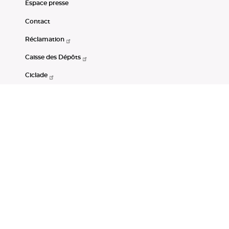
Espace presse
Contact
Réclamation
Caisse des Dépôts
Ciclade
CDC-Net
Consignations
Portail Open Data CDC
Restez connectés
LinkedIn
Youtube
Instagram
RSS