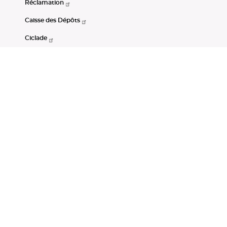
Réclamation
Caisse des Dépôts
Ciclade
CDC-Net
Consignations
Portail Open Data CDC
Restez connectés
LinkedIn
Youtube
Instagram
RSS
Mentions légales
CGU
Données personnelles
Accessibilité : non conforme
DSP2
Instruments financiers
Gestion des cookies