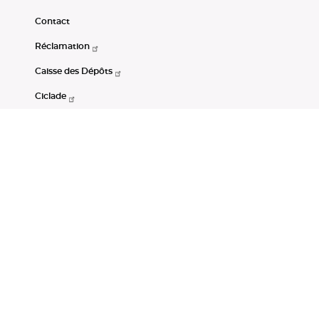
Contact
Réclamation
Caisse des Dépôts
Ciclade
CDC-Net
Consignations
Portail Open Data CDC
Restez connectés
LinkedIn
Youtube
Instagram
RSS