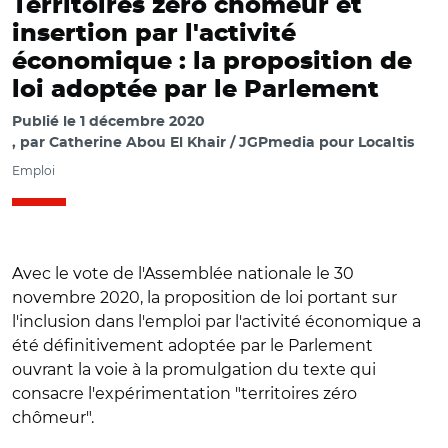
Territoires zéro chômeur et
insertion par l'activité
économique : la proposition de
loi adoptée par le Parlement
Publié le
1 décembre 2020
par
Catherine Abou El Khair / JGPmedia pour Localtis
Emploi
Avec le vote de l'Assemblée nationale le 30
novembre 2020, la proposition de loi portant sur
l'inclusion dans l'emploi par l'activité économique a
été définitivement adoptée par le Parlement
ouvrant la voie à la promulgation du texte qui
consacre l'expérimentation "territoires zéro
chômeur".
© Capture videos.assemblee-nationale.fr/ Marie-Christine
Verdier-Jouclas.