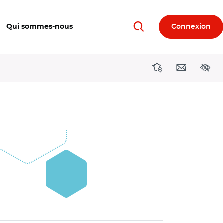
Qui sommes-nous
Connexion
Rechercher
Directions région
Contact
Acces