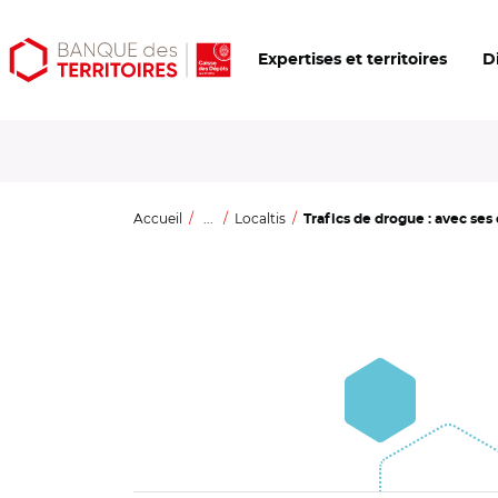
Aller
Aller
Ouvrir
Expertises et territoires
D
au
au
les
contenu
menu
outils
principal
principal
d'accessibilité
Accueil
...
Localtis
Trafics de drogue : avec ses 