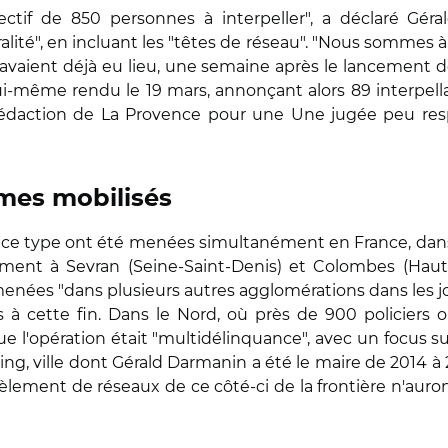
ectif de 850 personnes à interpeller", a déclaré Géra
ité", en incluant les "têtes de réseau". "Nous sommes à p
s avaient déjà eu lieu, une semaine après le lancement 
i-même rendu le 19 mars, annonçant alors 89 interpell
 rédaction de La Provence pour une Une jugée peu resp
rmes mobilisés
e ce type ont été menées simultanément en France, dans 
mment à Sevran (Seine-Saint-Denis) et Colombes (Haut
menées "dans plusieurs autres agglomérations dans les jo
à cette fin. Dans le Nord, où près de 900 policiers on
ue l'opération était "multidélinquance", avec un focus su
ing, ville dont Gérald Darmanin a été le maire de 2014 à 2
èlement de réseaux de ce côté-ci de la frontière n'auro