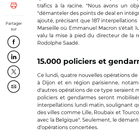
trafics à la racine. "Nous avons un obj
Lancer l'impression
"démanteler des points de deal en intégral
ajouté, précisant que 187 interpellation
Partager
Marseille où Emmanuel Macron s'était lu
sur
valu la mise à pied du directeur de la
Rodolphe Saadé.
Partager cette page sur Facebook
Partager cette page sur Linkedin
15.000 policiers et genda
Partager cette page sur Twitter
Ce lundi, quatre nouvelles opérations d
à Dijon et en région parisienne, nota
Partager cette page sur Courriel
d'autres opérations de ce type seraient 
policiers et gendarmes seront mobilisés 
interpellations lundi matin, soulignant q
des villes comme Lille, Roubaix et Tourco
avec la Belgique". Seulement, le démant
d'opérations concertées.