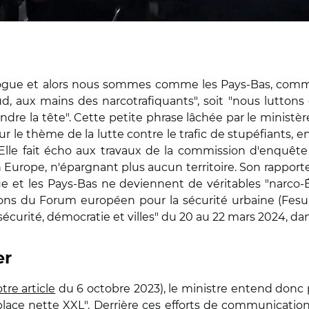
a drogue et alors nous sommes comme les Pays-Bas, comm
 aux mains des narcotrafiquants", soit "nous luttons
re la tête". Cette petite phrase lâchée par le ministère
 le thème de la lutte contre le trafic de stupéfiants, en
le fait écho aux travaux de la commission d'enquête sé
n Europe, n'épargnant plus aucun territoire. Son rapporte
ue et les Pays-Bas ne deviennent de véritables "narco-É
xions du Forum européen pour la sécurité urbaine (Fesu)
écurité, démocratie et villes" du 20 au 22 mars 2024, dan
er
tre article
du 6 octobre 2023), le ministre entend donc p
ace nette XXL". Derrière ces efforts de communication, i