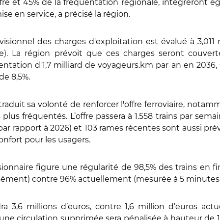
ffre et 45% de la fréquentation régionale, intégreront é
se en service, a précisé la région.
isionnel des charges d'exploitation est évalué à 3,011 m
ie). La région prévoit que ces charges seront couve
ntation d'1,7 milliard de voyageurs.km par an en 2036,
de 8,5%.
 traduit sa volonté de renforcer l'offre ferroviaire, not
plus fréquentés. L’offre passera à 1.558 trains par semai
ar rapport à 2026) et 103 rames récentes sont aussi pr
confort pour les usagers.
sionnaire figure une régularité de 98,5% des trains en f
cisément) contre 96% actuellement (mesurée à 5 minutes 
a 3,6 millions d’euros, contre 1,6 million d’euros ac
une circulation supprimée sera pénalisée à hauteur de 1