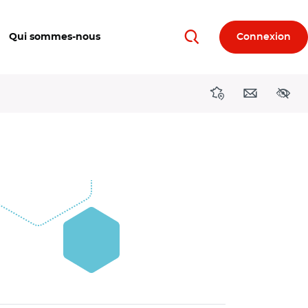
Qui sommes-nous
Connexion
Rechercher
Directions région
Contact
Acces