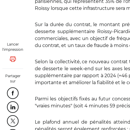
parisiennes, qui représentent 35% de l'o
Roissy lorsque cette infrastructure sera mi
Sur la durée du contrat, le montant prév
desserte supplémentaire Roissy-Picard
commerciales, avec un objectif de fréque
Lancer
du contrat, et
un taux de fraude à moins 
l'impression
Lancer l'impression
Selon la collectivité, ce nouveau contrat
de desserte le week-end sur les axes les 
supplémentaire par rapport à 2024 (+46 p
Partager
sur
importante et améliorer la fiabilité et le 
Partager cette page sur Facebook
Parmi les objectifs fixés au futur conces
"vraies minutes" (soit 4 minutes 59 pré
Partager cette page sur Linkedin
Le plafond annuel de pénalités atteindr
Partager cette page sur Twitter
pénalités seront également renforcées : 