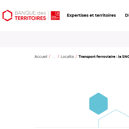
Aller
Aller
Ouvrir
Expertises et territoires
D
au
au
les
contenu
menu
outils
principal
principal
d'accessibilité
Accueil
...
Localtis
Transport ferroviaire : la SN