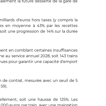
galement la future desserte de la gare de
illiards d'euros hors taxes (y compris la
rtes en moyenne à 43% par les recettes
 soit une progression de 14% sur la durée
amment en comblant certaines insuffisances
ne au service annuel 2028, soit 143 trains
évues pour garantir une capacité d'emport
in de contrat, mesurée avec un seuil de 5
59).
tuellement, soit une hausse de 125%. Les
.000 euros par train, avec une majoration