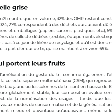
elle grise
om® montre que, en volume, 32% des OMR restent const
s 2024, 27% correspondent à des déchets qui auraient dû 
ers et emballages (papiers, cartons, plastiques, etc.), 5
ières de collecte dédiées (textiles, équipements électr
t pas à ce jour de filière de recyclage et qu’il est donc 
la part d’erreur de tri, qui se maintient à environ 69%.
 portent leurs fruits
’amélioration du geste du tri, confirme également l’ét
, la collecte séparée multimatériaux (CSM), qui regrou
le bac jaune ou les colonnes de tri, sont en hausse de 10
re globalement stable, leur composition évolue sens
rect de la numérisation des usages – tandis que les
nouveaux modes de consommation et de la généralisation 
rient mieux et davantage qu’auparavant, même si le