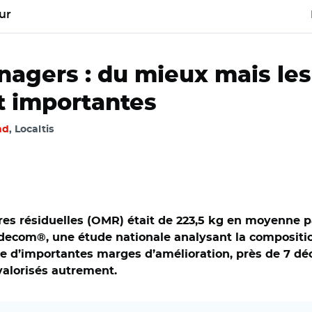
ur
nagers : du mieux mais le
t importantes
nd
, Localtis
es résiduelles (OMR) était de 223,5 kg en moyenne pa
Modecom®, une étude nationale analysant la compositi
te d’importantes marges d’amélioration, près de 7 déc
valorisés autrement.
 stock