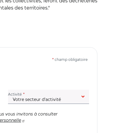
 les collectivités, feront des déchèteries
ales des territoires."
*
champ obligatoire
(champ obligatoire)
Activité
us vous invitons à consulter
ersonnelle