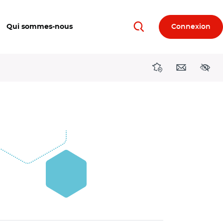
Qui sommes-nous
Connexion
Rechercher
Directions région
Contact
Acces