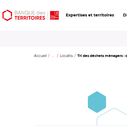
Aller
Aller
Ouvrir
Expertises et territoires
D
au
au
les
contenu
menu
outils
principal
principal
d'accessibilité
Accueil
...
Localtis
Tri des déchets ménagers : d