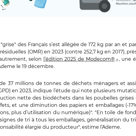
e "grise" des Français s’est allégée de 172 kg par an et p
siduelles (OMR) en 2023 (contre 252,7 kg en 2017), près
 autrement, selon
l’édition 2025 de Modecom®
, une 
l’Ademe le 19 décembre.
 de 37 millions de tonnes de déchets ménagers et assim
SGPD) en 2023, indique l’étude qui note plusieurs mutat
ion nette des biodéchets dans les poubelles grises (-
, et une diminution des papiers et emballages (-17%), "l
ons, plus d’utilisation du numérique)". "En toile de fo
ignes de tri à tous les emballages, généralisation du tr
onsabilité élargie du producteur", estime l’Ademe.