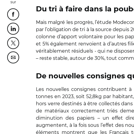
sur
Du tri à faire dans la poub
Partager cette page sur Facebook
Mais malgré les progrès, l’étude Modec
par l’obligation de tri à la source depui
Partager cette page sur Linkedin
colonne d’apport volontaire pour les papi
et 5% également renvoient à d’autres fil
Partager cette page sur Twitter
véritablement résiduels - qui ne disposen
– reste stable, autour de 30%, tout comme 
Partager cette page sur Courriel
De nouvelles consignes qui
Les nouvelles consignes contribuent à l
tonnes en 2023, soit 52,8kg par habitant
hors verre destinés à être collectés dans 
de matériaux correctement triés demeu
diminution des papiers – un effet di
augmentent, à la fois sous l’effet des 
éléments montrent que les Français t