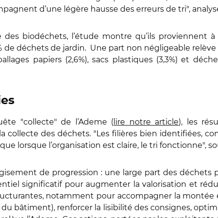
mpagnent d’une légère hausse des erreurs de tri", analys
 des biodéchets, l’étude montre qu’ils proviennent à 
5% de déchets de jardin. Une part non négligeable relève
ballages papiers (2,6%), sacs plastiques (3,3%) et déc
ies
te "collecte" de l’Ademe (
lire notre article
), les r
a collecte des déchets. "Les filières bien identifiées, 
e lorsque l’organisation est claire, le tri fonctionne", 
isement de progression : une large part des déchets p
tentiel significatif pour augmenter la valorisation et réd
tructurantes, notamment pour accompagner la montée en
 bâtiment), renforcer la lisibilité des consignes, optimis