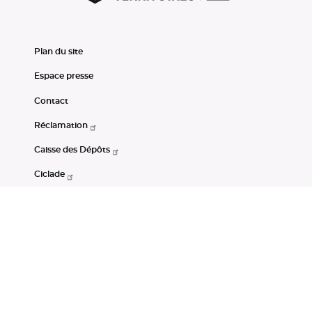
Plan du site
Espace presse
Contact
Réclamation
Caisse des Dépôts
Ciclade
CDC-Net
Consignations
Portail Open Data CDC
Restez connectés