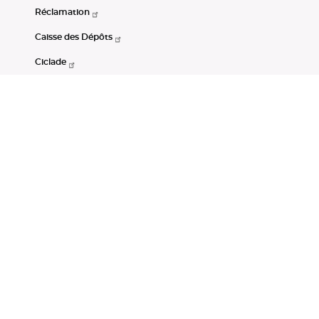
Réclamation
Caisse des Dépôts
Ciclade
CDC-Net
Consignations
Portail Open Data CDC
Restez connectés
LinkedIn
Youtube
Instagram
RSS
Mentions légales
CGU
Données personnelles
Accessibilité : non conforme
DSP2
Instruments financiers
Gestion des cookies