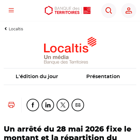
Menu
Aller
Aller
Ouvrir
Rechercher
au
au
les
contenu
menu
outils
Localtis
principal
principal
d'accessibilité
L'édition du jour
Présentation
Lancer l'impression
Partager cette page sur Facebook
Partager cette page sur Linkedin
Partager cette page sur Twitter
Partager cette page sur Co
Un arrêté du 28 mai 2026 fixe le
montant et la répartition du