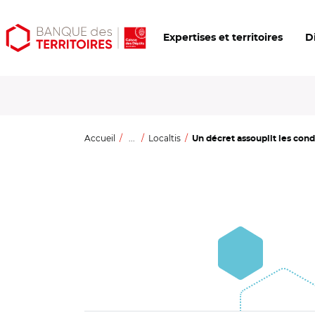
Aller
Aller
Ouvrir
Expertises et territoires
D
au
au
les
contenu
menu
outils
principal
principal
d'accessibilité
Accueil
...
Localtis
Un décret assouplit les cond