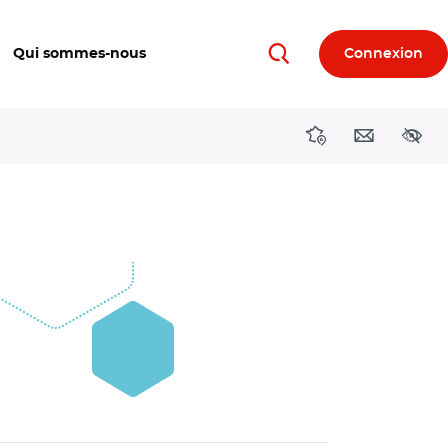
Qui sommes-nous
Connexion
Rechercher
Directions région
Contact
Acces