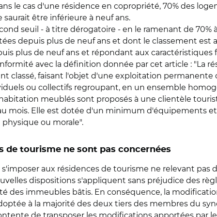
 et dans le cas d'une résidence en copropriété, 70% des lo
 saurait être inférieure à neuf ans.
cond seuil - à titre dérogatoire - en le ramenant de 70%
itées depuis plus de neuf ans et dont le classement est a
is plus de neuf ans et répondant aux caractéristiques fi
conformité avec la définition donnée par cet article : "La
lassé, faisant l'objet d'une exploitation permanente ou
ividuels ou collectifs regroupant, en un ensemble homog
d'habitation meublés sont proposés à une clientèle tourist
u au mois. Elle est dotée d'un minimum d'équipements et
 physique ou morale".
es de tourisme ne sont pas concernées
s'imposer aux résidences de tourisme ne relevant pas de
velles dispositions s'appliquent sans préjudice des règle
priété des immeubles bâtis. En conséquence, la modificat
doptée à la majorité des deux tiers des membres du synd
contente de transposer les modifications apportées par le