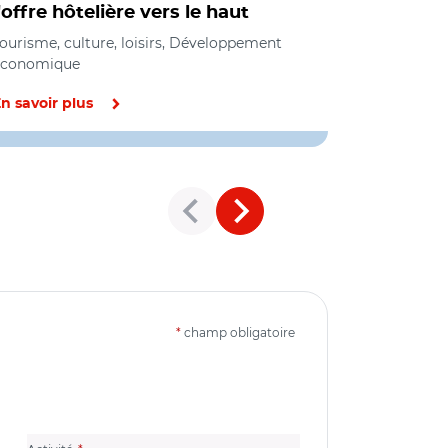
l'offre hôtelière vers le haut
rénovati
tourisme
ourisme, culture, loisirs, Développement
économique
Tourisme, cul
n savoir plus
En savoir pl
*
champ obligatoire