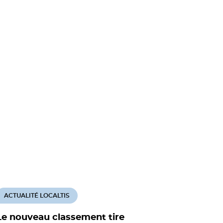
ACTUALITÉ LOCALTIS
ACTUALITÉ
Le nouveau classement tire
Vers un p