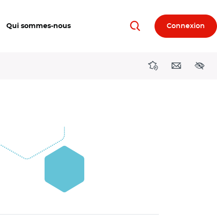
Qui sommes-nous
Connexion
Rechercher
Directions région
Contact
Acces