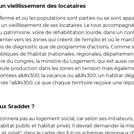
n vieillissement des locataires
t fermé et où les populations sont parties ou se sont appa
un vieillissement de ses locataires. Le tout accompagné
patrimoine, voire de réhabilitation lourde, dans un con
ienter vers les zones qui créent de l'emploi et où le ma
res de diagnostic que de programme d'actions. Comme si l
iques de l'habitat (nationales, régionales, départemental
e du congrès, la ministre du Logement, qui est aussi celle 
 seule production dans les zones en tension mais égalem
ontées a&#x300; la vacance ou a&#x300; un habitat dégra
chée "a&#x300; ce que chaque territoire reçoive une ré
aux Sraddet ?
onnera pas au logement social, car selon ses initiateurs, 
(habitat public et habitat privé). Il devrait demander la mi
ublic et privé", dans le cadre des futurs schémas régio