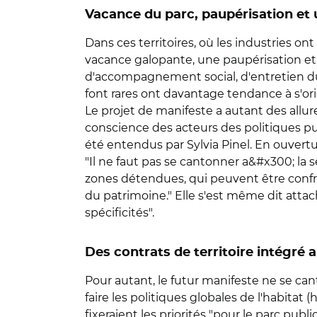
Vacance du parc, paupérisation et u
Dans ces territoires, où les industries on
vacance galopante, une paupérisation et 
d'accompagnement social, d'entretien du 
font rares ont davantage tendance à s'or
Le projet de manifeste a autant des allu
conscience des acteurs des politiques publ
été entendus par Sylvia Pinel. En ouvertur
"Il ne faut pas se cantonner a&#x300; la
zones détendues, qui peuvent être confr
du patrimoine." Elle s'est même dit atta
spécificités".
Des contrats de territoire intégré 
Pour autant, le futur manifeste ne se cant
faire les politiques globales de l'habitat 
fixeraient les priorités "pour le parc p