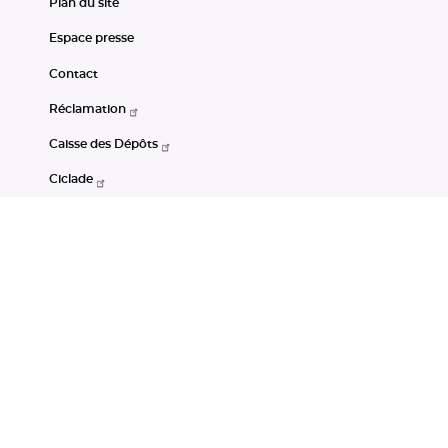
Plan du site
Espace presse
Contact
Réclamation
Caisse des Dépôts
Ciclade
CDC-Net
Consignations
Portail Open Data CDC
Restez connectés
LinkedIn
Youtube
Instagram
RSS