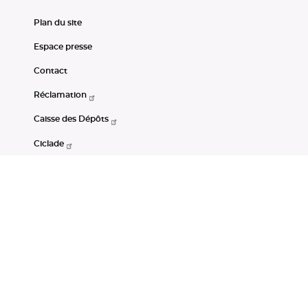
Plan du site
Espace presse
Contact
Réclamation
Caisse des Dépôts
Ciclade
CDC-Net
Consignations
Portail Open Data CDC
Restez connectés
LinkedIn
Youtube
Instagram
RSS