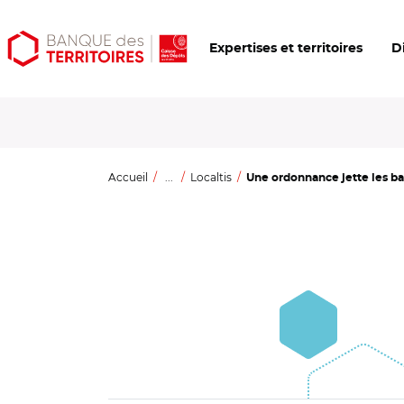
Aller
Aller
Ouvrir
Expertises et territoires
D
au
au
les
contenu
menu
outils
principal
principal
d'accessibilité
Accueil
...
Localtis
Une ordonnance jette les ba