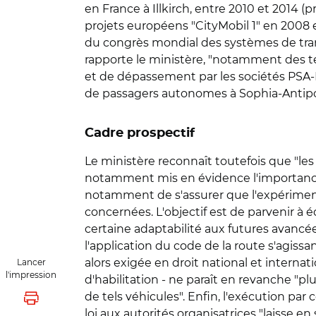
en France à Illkirch, entre 2010 et 2014 (
projets européens "CityMobil 1" en 2008 e
du congrès mondial des systèmes de trans
rapporte le ministère, "notamment des te
et de dépassement par les sociétés PSA-
de passagers autonomes à Sophia-Antipoli
Cadre prospectif
Le ministère reconnaît toutefois que "les
notamment mis en évidence l'importance
notamment de s'assurer que l'expérimenta
concernées. L'objectif est de parvenir à é
certaine adaptabilité aux futures avancée
l'application du code de la route s'agis
alors exigée en droit national et internat
Lancer
l'impression
d'habilitation - ne paraît en revanche "pl
de tels véhicules". Enfin, l'exécution par
Lancer l'impression
loi aux autorités organisatrices "laisse e