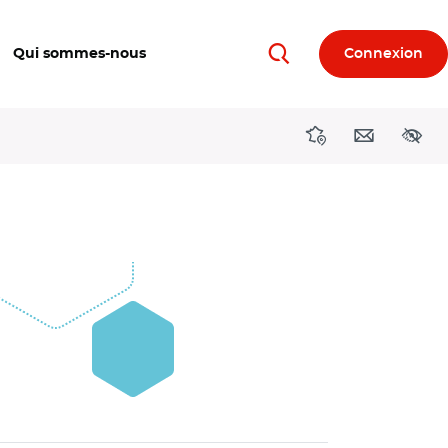
Qui sommes-nous
Connexion
Rechercher
Directions région
Contact
Acces