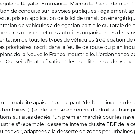
égolène Royal et Emmanuel Macron le 3 août dernier, l'or
tion de conduite sur les voies publiques - également ap
texte, pris en application de la loi de transition énergéti
entation de véhicules à délégation partielle ou totale de
onnaires de voirie et des autorités organisatrices de tra
ntation de tous les types de véhicules à délégation de c
es prioritaires inscrit dans la feuille de route du plan i
 plans de la Nouvelle France Industrielle. L'ordonnance 
 Conseil d’Etat la fixation "des conditions de délivrance
 une mobilité apaisée" participant "de l'amélioration de l
s territoires, (...) et de la mise en œuvre du droit au tran
ions sur sites dédiés, "un premier marché pour les nav
ustriels" (exemple : desserte interne du site EDF de la c
e ou convoi", adaptées à la desserte de zones périurbain