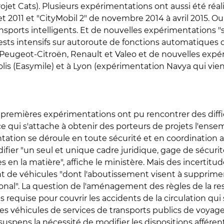
projet Cats). Plusieurs expérimentations ont aussi été réa
t 2011 et "CityMobil 2" de novembre 2014 à avril 2015. O
ports intelligents. Et de nouvelles expérimentations "s
sts intensifs sur autoroute de fonctions automatiques de
Peugeot-Citroën, Renault et Valeo et de nouvelles expé
s (Easymile) et à Lyon (expérimentation Navya qui vient 
 premières expérimentations ont pu rencontrer des difficu
 qui s'attache à obtenir des porteurs de projets l'en
tion se déroule en toute sécurité et en coordination av
difier "un seul et unique cadre juridique, gage de sécurit
s en la matière", affiche le ministère. Mais des incertit
sant de véhicules "dont l'aboutissement visent à supprim
ional". La question de l'aménagement des règles de la resp
us requise pour couvrir les accidents de la circulation q
 ces véhicules de services de transports publics de voyage
n suspens la nécessité de modifier les dispositions affére