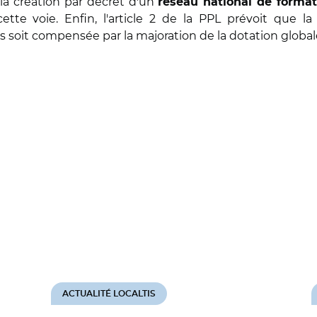
la création par décret d'un
réseau national de format
te voie. Enfin, l'article 2 de la PPL prévoit que la c
res soit compensée par la majoration de la dotation glob
ACTUALITÉ LOCALTIS