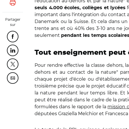
l'éducation au-dehors et par la nature" 
Lancer l'impression
f
seuls 4.000 écoles, collèges et lycées
important dans l'intégration du contact a
Partager
Danemark ou la Suisse. Et cela dans un c
sur
trente ans et où 40% des 3-10 ans ne jou
seulement
pendant les temps scolaire
Partager cette page sur Facebook
Tout enseignement peut ê
Partager cette page sur Linkedin
Pour rendre effective la classe dehors, la
Partager cette page sur Twitter
dehors et au contact de la nature" par
chaque projet d'école ou d'établisseme
Partager cette page sur Courriel
troisième précise que le projet éducatif d
la nature pendant leur temps libre. E
peut être réalisé dans le cadre de la pra
formulées dans le rapport de la
mission 
députées Graziella Melchior et Francesca