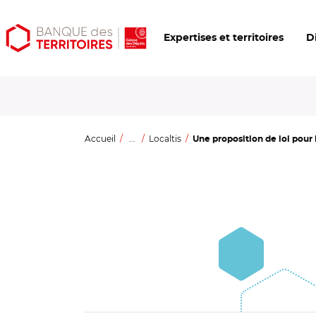
Aller
Aller
Ouvrir
Expertises et territoires
D
au
au
les
contenu
menu
outils
principal
principal
d'accessibilité
Accueil
...
Localtis
Une proposition de loi pour l