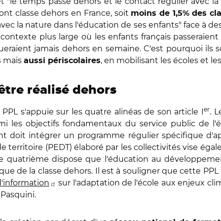
et "le temps passé dehors et le contact régulier avec l
ont classe dehors en France, soit
moins de 1,5% des cl
vec la nature dans l'éducation de ses enfants" face à de
ontexte plus large où les enfants français passeraient
eraient jamais dehors en semaine. C'est pourquoi ils sou
mais
, en mobilisant les écoles et les
s
aussi périscolaires
tre réalisé dehors
er
 PPL s'appuie sur les quatre alinéas de son article I
. 
mi les objectifs fondamentaux du service public de l'
nt doit intégrer un programme régulier spécifique d'ap
e territoire (PEDT) élaboré par les collectivités vise égal
t le quatrième dispose que l'éducation au développem
tique de la classe dehors. Il est à souligner que cette 
d'information
sur l'adaptation de l'école aux enjeux c
 Pasquini.