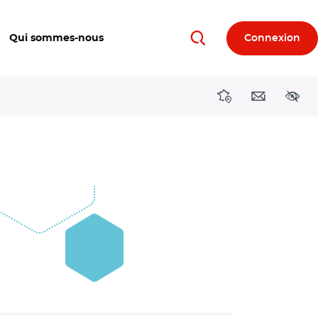
Qui sommes-nous
Connexion
Rechercher
Directions région
Contact
Acces