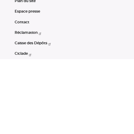
Plan du site
Espace presse
Contact
Réclamation
Caisse des Dépôts
Ciclade
CDC-Net
Consignations
Portail Open Data CDC
Restez connectés
LinkedIn
Youtube
Instagram
RSS