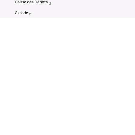
Caisse des Dépôts
Ciclade
CDC-Net
Consignations
Portail Open Data CDC
Restez connectés
LinkedIn
Youtube
Instagram
RSS
Mentions légales
CGU
Données personnelles
Accessibilité : non conforme
DSP2
Instruments financiers
Gestion des cookies
© Banque des Territoires 2026. Tous droits réservés.