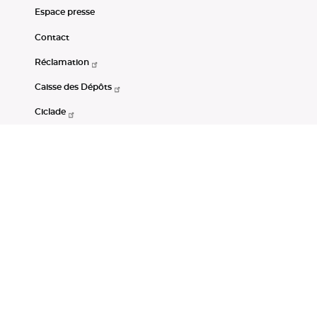
Espace presse
Contact
Réclamation
Caisse des Dépôts
Ciclade
CDC-Net
Consignations
Portail Open Data CDC
Restez connectés
LinkedIn
Youtube
Instagram
RSS