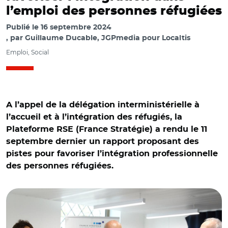
l’emploi des personnes réfugiées
Publié le
16 septembre 2024
par
Guillaume Ducable, JGPmedia pour Localtis
Emploi, Social
A l’appel de la délégation interministérielle à
l’accueil et à l’intégration des réfugiés, la
Plateforme RSE (France Stratégie) a rendu le 11
septembre dernier un rapport proposant des
© @DIRefugies/ Alain Régnier (au centre) lors de la
pistes pour favoriser l’intégration professionnelle
présentation du rapport proposant des pistes pour
des personnes réfugiées.
favoriser l’intégration professionnelle des personnes
réfugiées