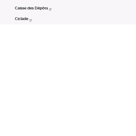
Caisse des Dépôts
Ciclade
CDC-Net
Consignations
Portail Open Data CDC
Restez connectés
LinkedIn
Youtube
Instagram
RSS
Mentions légales
CGU
Données personnelles
Accessibilité : non conforme
DSP2
Instruments financiers
Gestion des cookies