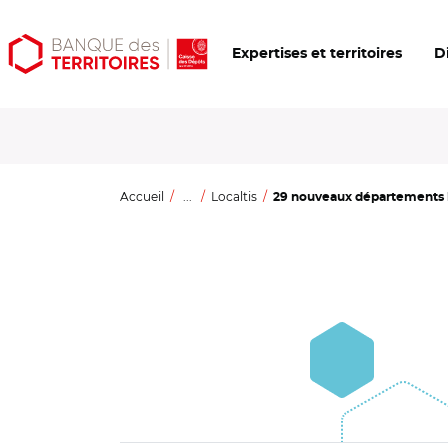
Aller
Aller
Ouvrir
Expertises et territoires
D
au
au
les
contenu
menu
outils
principal
principal
d'accessibilité
Accueil
...
Localtis
29 nouveaux départements in