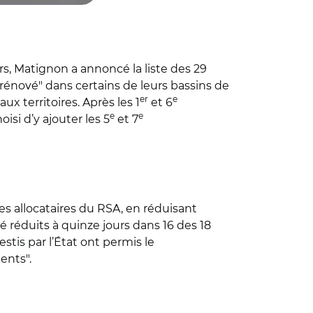
s, Matignon a annoncé la liste des 29
nové" dans certains de leurs bassins de
er
e
x territoires. Après les 1
et 6
e
e
si d’y ajouter les 5
et 7
es allocataires du RSA, en réduisant
é réduits à quinze jours dans 16 des 18
tis par l’État ont permis le
ents".