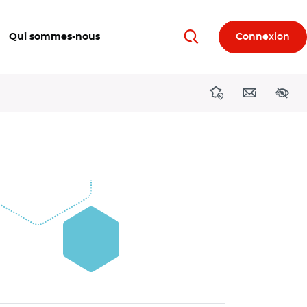
Qui sommes-nous
Connexion
Rechercher
Directions région
Contact
Acces