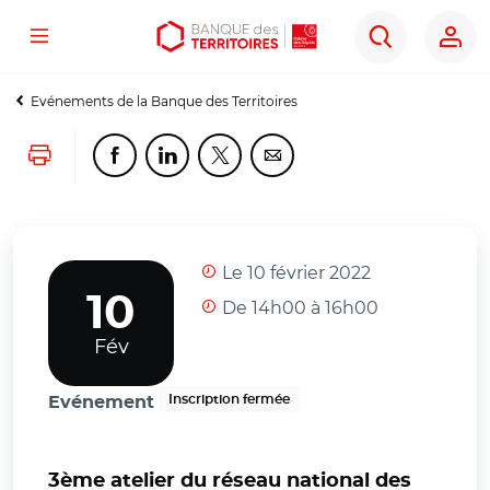
Menu
Aller
Aller
Ouvrir
Rechercher
au
au
les
contenu
menu
outils
Evénements de la Banque des Territoires
principal
principal
d'accessibilité
Lancer l'impression
Partager cette page sur Facebook
Partager cette page sur Linkedin
Partager cette page sur Twitter
Partager cette page sur Co
Le 10 février 2022
10
De 14h00 à 16h00
Fév
Inscription fermée
Evénement
3ème atelier du réseau national des