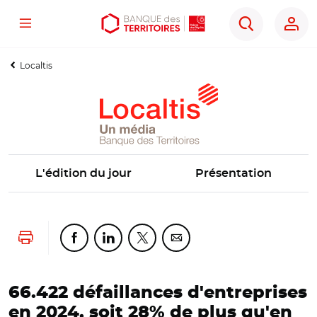
Menu
Aller
Aller
Ouvrir
Rechercher
au
au
les
contenu
menu
outils
Localtis
principal
principal
d'accessibilité
L'édition du jour
Présentation
Lancer l'impression
Partager cette page sur Facebook
Partager cette page sur Linkedin
Partager cette page sur Twitter
Partager cette page sur Co
66.422 défaillances d'entreprises
en 2024, soit 28% de plus qu'en