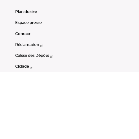
Plan du site
Espace presse
Contact
Réclamation
Caisse des Dépôts
Ciclade
CDC-Net
Consignations
Portail Open Data CDC
Restez connectés
LinkedIn
Youtube
Instagram
RSS