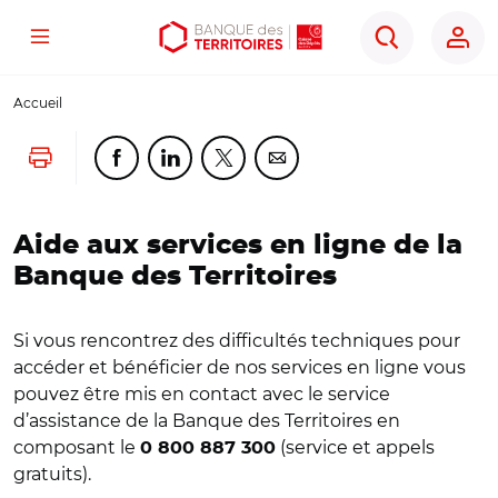
Menu
Aller
Aller
Ouvrir
Rechercher
au
au
les
contenu
menu
outils
Accueil
principal
principal
d'accessibilité
Lancer l'impression
Partager cette page sur Facebook
Partager cette page sur Linkedin
Partager cette page sur Twitter
Partager cette page sur Co
Aide aux services en ligne de la
Banque des Territoires
Si vous rencontrez des difficultés techniques pour
accéder et bénéficier de nos services en ligne vous
pouvez être mis en contact avec le service
d’assistance de la Banque des Territoires en
composant le
(service et appels
0 800 887 300
gratuits).