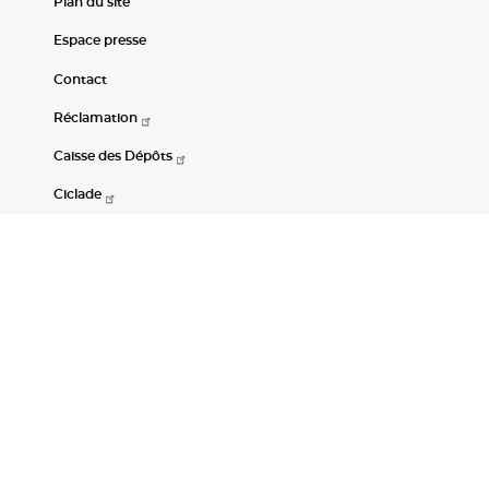
Plan du site
Espace presse
Contact
Réclamation
Caisse des Dépôts
Ciclade
CDC-Net
Consignations
Portail Open Data CDC
Restez connectés
LinkedIn
Youtube
Instagram
RSS