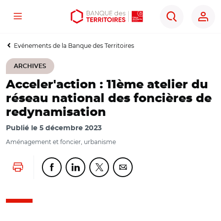
Menu
Aller
Aller
Ouvrir
Rechercher
au
au
les
contenu
menu
outils
Evénements de la Banque des Territoires
principal
principal
d'accessibilité
ARCHIVES
Acceler'action : 11ème atelier du
réseau national des foncières de
redynamisation
Publié le
5 décembre 2023
Aménagement et foncier, urbanisme
Lancer l'impression
Partager cette page sur Facebook
Partager cette page sur Linkedin
Partager cette page sur Twitter
Partager cette page sur Co