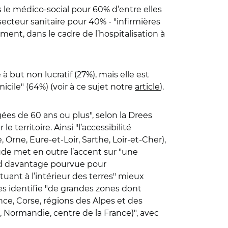
le médico-social pour 60% d’entre elles
secteur sanitaire pour 40% -
"
infirmières
ement, dans le cadre de l’hospitalisation à
 à but non lucratif (27%), mais elle est
micile
"
(64%) (voir à ce sujet notre
article
).
ées de 60 ans ou plus
"
, selon la Drees
e territoire. Ainsi
"
l’accessibilité
, Orne, Eure-et-Loir, Sarthe, Loir-et-Cher),
tude met en outre l’accent sur
"
une
d davantage pourvue pour
nt à l’intérieur des terres
"
mieux
es identifie
"
de grandes zones dont
-France, Corse, régions des Alpes et des
re, Normandie, centre de la France)
"
, avec