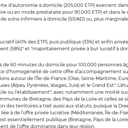
rte d’autonomie à domicile (205.000 ETP) exercent dans 
aire ou en mode prestataire pour 90.000 ETP) et dans le 
s de soins infirmiers à domicile (SSIAD) ou, plus marginal
 lucratif (40% des ETP), puis publique (33%) et enfin privée
ment (58%)
"
et
"majoritairement
privée à but lucratif à do
s de 60 minutes du domicile pour 100.000 personnes âg
ce d’homogénéité de cette offre d’accompagnement sur l
ions autour de l’Île-de-France (Oise, Seine-Maritime, Eure
 (Alpes, Pyrénées, Vosges, Jura) et le Grand Est
"
. L’é
cile ou l’établissement
"
, avec notamment une moitié su
mmunes de Bretagne, des Pays de la Loire et celles se situa
n des territoires a trait aussi aux statuts, puisque la Dre
t liée à de l’offre privée lucrative (Méditerranée, Île-de
fre est essentiellement publique (Bretagne, Pays de la Loi
ent de l’offre dominante dans leur région.