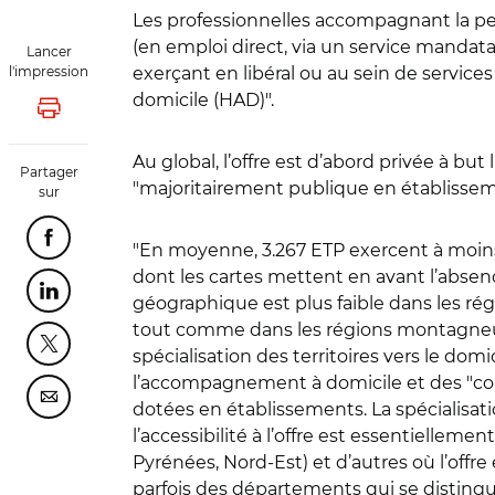
Les professionnelles accompagnant la pe
(en emploi direct, via un service mandat
Lancer
l'impression
exerçant en libéral ou au sein de service
domicile (HAD)
"
.
Lancer l'impression
Au global, l’offre est d’abord privée à but
Partager
"
majoritairement publique en établisse
sur
Partager cette page sur Facebook
"
En moyenne, 3.267 ETP exercent à moin
dont les cartes mettent en avant l’absen
Partager cette page sur Linkedin
géographique est plus faible dans les rég
tout comme dans les régions montagneuses
Partager cette page sur Twitter
spécialisation des territoires vers le domi
l’accompagnement à domicile et des
"
co
Partager cette page sur Courriel
dotées en établissements. La spécialisatio
l’accessibilité à l’offre est essentiellemen
Pyrénées, Nord-Est) et d’autres où l’of
parfois des départements qui se distingu