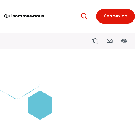
Qui sommes-nous
Connexion
Rechercher
Directions région
Contact
Acces