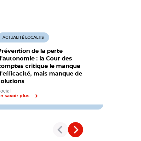
ACTUALITÉ LOCALTIS
ACTUALITÉ
Prévention de la perte
Perte d’
d'autonomie : la Cour des
soins : qu
comptes critique le manque
territoria
d'efficacité, mais manque de
Social
solutions
ocial
n savoir plus
En savoir pl