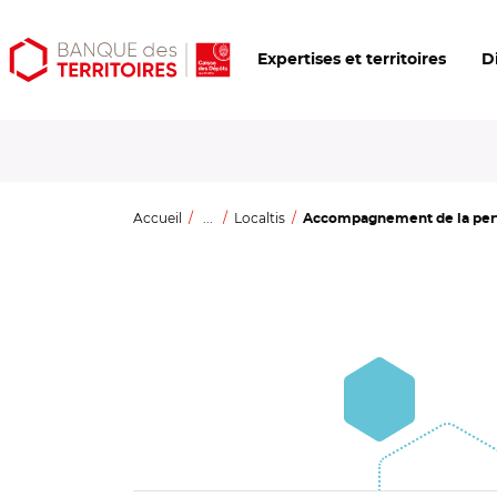
Aller
Aller
Ouvrir
Expertises et territoires
D
au
au
les
contenu
menu
outils
principal
principal
d'accessibilité
Accueil
...
Localtis
Accompagnement de la perte