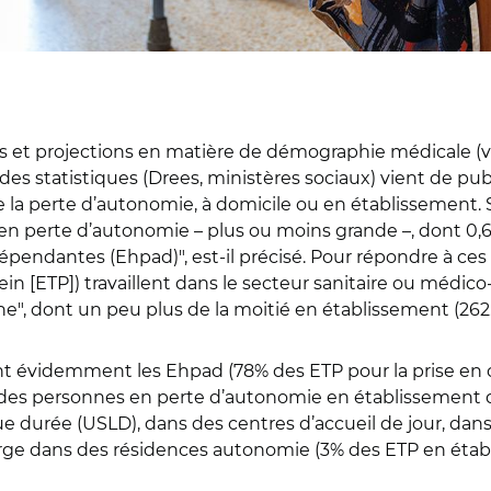
es et projections en matière de démographie médicale (v
des statistiques (Drees, ministères sociaux) vient de pub
 de la perte d’autonomie, à domicile ou en établissement.
en perte d’autonomie – plus ou moins grande –, dont 0,6
dépendantes (Ehpad)
"
, est-il précisé. Pour répondre à ce
ein [ETP]) travaillent dans le secteur sanitaire ou méd
ne
"
, dont un peu plus de la moitié en établissement (262
ont évidemment les Ehpad (78% des ETP pour la prise en 
des personnes en perte d’autonomie en établissement 
e durée (USLD), dans des centres d’accueil de jour, dans
arge dans des résidences autonomie (3% des ETP en étab