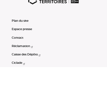
Plan du site
Espace presse
Contact
Réclamation
Caisse des Dépôts
Ciclade
CDC-Net
Consignations
Portail Open Data CDC
Restez connectés