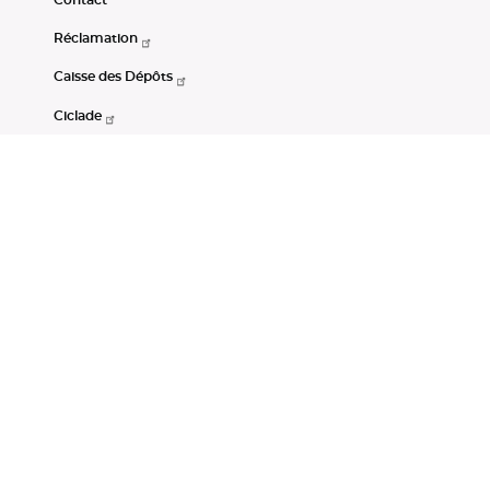
Réclamation
Caisse des Dépôts
Ciclade
CDC-Net
Consignations
Portail Open Data CDC
Restez connectés
LinkedIn
Youtube
Instagram
RSS
Mentions légales
CGU
Données personnelles
Accessibilité : non conforme
DSP2