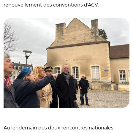
renouvellement des conventions d'ACV.
© @FaureDominique/ Dominique Faure à Bourges en
janvier 2023
Au lendemain des deux rencontres nationales